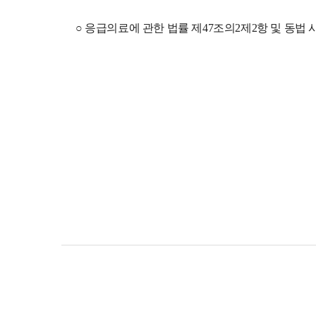
○ 응급의료에 관한 법률 제47조의2제2항 및 동법 