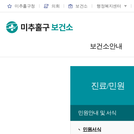
미추홀구청
의회
보건소
행정복지센터
보건소안내
진료/민원
민원안내 및 서식
민원서식