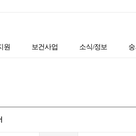
지원
보건사업
소식/정보
숭
서