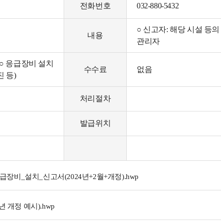
전화번호
032-880-5432
○ 신고자: 해당 시설 등의
내용
관리자
○ 응급장비 설치
수수료
없음
 등)
처리절차
발급위치
응급장비_설치_신고서(2024년+2월+개정).hwp
 개정 예시).hwp