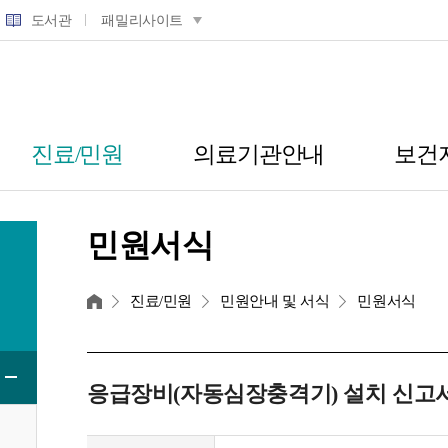
도서관
패밀리사이트
진료/민원
의료기관안내
보건
민원서식
홈
진료/민원
민원안내 및 서식
민원서식
응급장비(자동심장충격기) 설치 신고