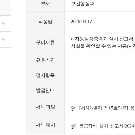
부서
보건행정과
작성일
2026-03-17
○ 자동심장충격기 설치 신고서 
구비서류
사실을 확인할 수 있는 서류(사진
유효기간
검사항목
발급안내
서식 파일
[서식2-별지_제15호의13]_
서식 예시
응급장비_설치_신고서(2024년