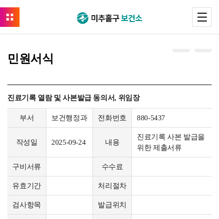
민원서식
진료기록 열람 및 사본발급 동의서, 위임장
부서
보건행정과
전화번호
880-5437
진료기록 사본 발급을
작성일
2025-09-24
내용
위한 제출서류
구비서류
수수료
유효기간
처리절차
검사항목
발급위치