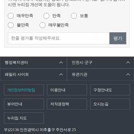
시면 누리집 개선에 도움이 됩니다.
매우만족
만족
보통
불만족
매우불만족
평가
행정복지센터
인천시·군구
패밀리 사이트
유관기관
개인정보처리방침
이용안내
구청안내도
뷰어안내
저작권정책
오시는길
누리집 지도
우)22136 인천광역시 미추홀구 주안서로 25