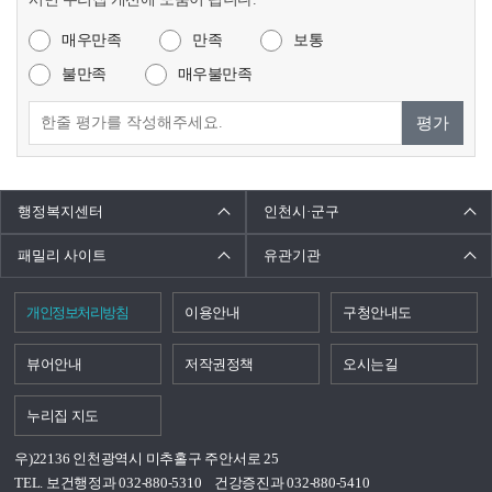
매우만족
만족
보통
불만족
매우불만족
평가
행정복지센터
인천시·군구
패밀리 사이트
유관기관
개인정보처리방침
이용안내
구청안내도
뷰어안내
저작권정책
오시는길
누리집 지도
우)22136 인천광역시 미추홀구 주안서로 25
TEL. 보건행정과 032-880-5310
건강증진과 032-880-5410