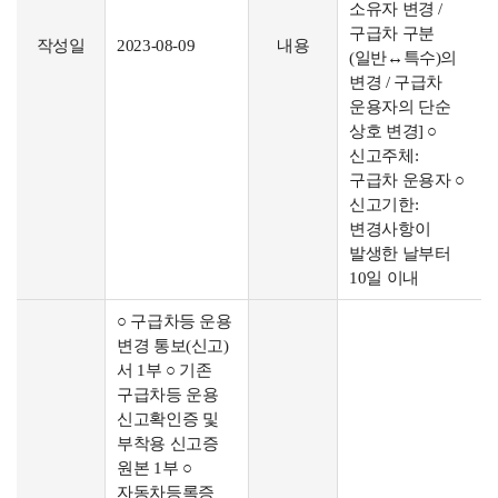
소유자 변경 /
구급차 구분
작성일
2023-08-09
내용
(일반↔특수)의
변경 / 구급차
운용자의 단순
상호 변경] ○
신고주체:
구급차 운용자 ○
신고기한:
변경사항이
발생한 날부터
10일 이내
○ 구급차등 운용
변경 통보(신고)
서 1부 ○ 기존
구급차등 운용
신고확인증 및
부착용 신고증
원본 1부 ○
자동차등록증