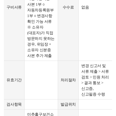
사본 1부 ○
구비서류
수수료
없음
자동차등록원부
1부 ○ 변경사항
확인 가능 서류
※ 소유자
(대표자)가 직접
방문하지 못하는
경우, 위임장 +
소유자 신분증
사본 추가 제출
변경 신고서 및
서류 제출 > 서류
검토 > 민원 처리
유효기간
처리절차
> 결과 통보 >
신고증,
신고필증 수령
검사항목
발급위치
미추홀구보건소