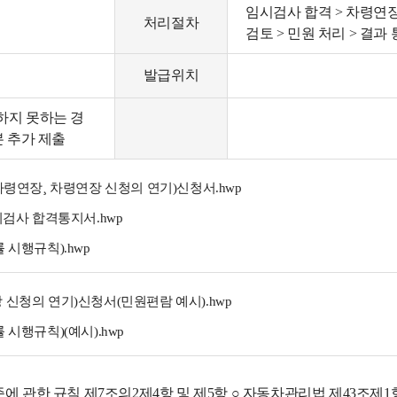
임시검사 합격 > 차령연장
처리절차
검토 > 민원 처리 > 결과
발급위치
하지 못하는 경
본 추가 제출
차령연장¸ 차령연장 신청의 연기)신청서.hwp
시검사 합격통지서.hwp
 시행규칙).hwp
신청의 연기)신청서(민원편람 예시).hwp
시행규칙)(예시).hwp
 관한 규칙 제7조의2제4항 및 제5항 ○ 자동차관리법 제43조제1항