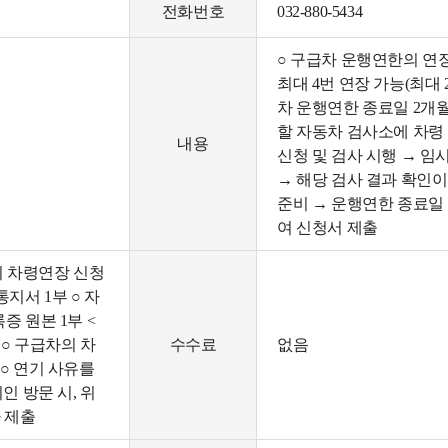
전화번호
032-880-5434
○ 구급차 운행연한의 연장
최대 4번 연장 가능(최대 
차 운행연한 종료일 2개
할 자동차 검사소에 차령
내용
신청 및 검사 시행 → 
→ 해당 검사 결과 확인
준비 → 운행연한 종료일
여 신청서 제출
의 차령연장 신청
지서 1부 ○ 자
증 원본 1부 <
 ○ 구급차의 차
수수료
없음
○ 연기 사유를
인 방문 시, 위
가 제출