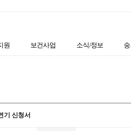
지원
보건사업
소식/정보
숭
연기 신청서