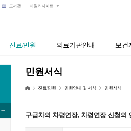
도서관
패밀리사이트
진료/민원
의료기관안내
보건
민원서식
홈
진료/민원
민원안내 및 서식
민원서식
구급차의 차령연장, 차령연장 신청의 