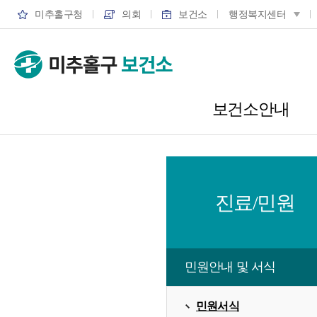
미추홀구청
의회
보건소
행정복지센터
보건소안내
진료/민원
민원안내 및 서식
민원서식