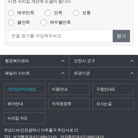
시면 누리집 개선에 도움이 됩니다.
매우만족
만족
보통
불만족
매우불만족
평가
행정복지센터
인천시·군구
패밀리 사이트
유관기관
개인정보처리방침
이용안내
구청안내도
뷰어안내
저작권정책
오시는길
누리집 지도
우)22136 인천광역시 미추홀구 주안서로 25
TEL. 보건행정과 032-880-5310
건강증진과 032-880-5410