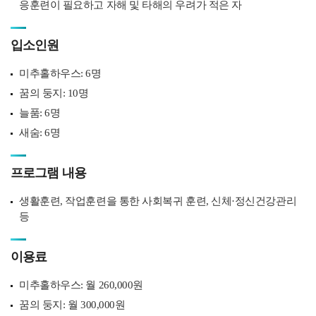
응훈련이 필요하고 자해 및 타해의 우려가 적은 자
입소인원
미추홀하우스: 6명
꿈의 둥지: 10명
늘품: 6명
새숨: 6명
프로그램 내용
생활훈련, 작업훈련을 통한 사회복귀 훈련, 신체·정신건강관리
등
이용료
미추홀하우스: 월 260,000원
꿈의 둥지: 월 300,000원