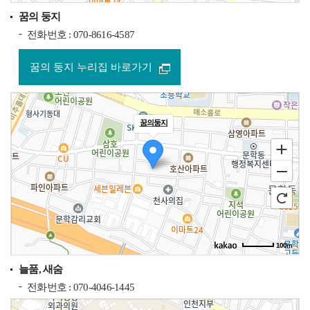
길찾기
꿈의 둥지
전화번호 : 070-8616-4587
꿈의 둥지 누리집 바로가기
꿈의둥지
100m
로드뷰
길찾기
지도 크게 보기
늘품, 새숨
전화번호 : 070-4046-1445