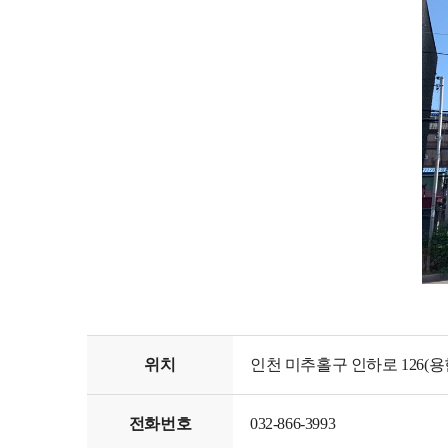
위치
인천 미추홀구 인하로 126(용
전화번호
032-866-3993