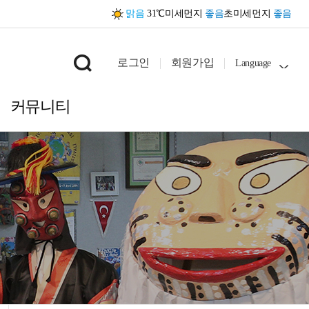
맑음
31℃
미세먼지
좋음
초미세먼지
좋음
로그인
회원가입
Language
커뮤니티