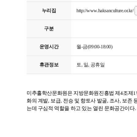
누리집
http://www.haksanculture.or.kr/
구분
운영시간
월-금(09:00-18:00)
휴관정보
토, 일, 공휴일
미추홀학산문화원은 지방문화원진흥법 제
4
조제
1
화의 계발
,
보급
,
전승 및 향토사 발굴
,
조사
,
보존 
는데 구심적 역할을 하고 있는 열린 문화공간이다
.