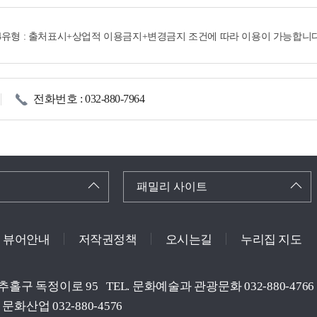
제4유형 : 출처표시+상업적 이용금지+변경금지 조건에 따라 이용이 가능합니다
전화번호 : 032-880-7964
패밀리 사이트
뷰어안내
저작권정책
오시는길
누리집 지도
미추홀구 독정이로 95
TEL. 문화예술과 관광문화 032-880-4766
문화산업 032-880-4576