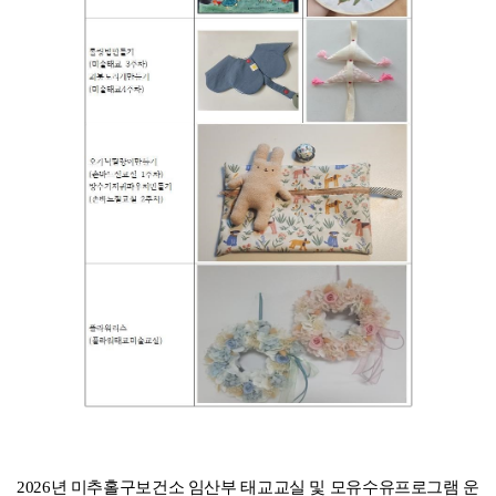
2026년 미추홀구보건소 임산부 태교교실 및 모유수유프로그램 운