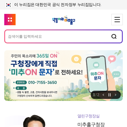
이 누리집은 대한민국 공식 전자정부 누리집입니다.
메
인
배
너
정지
1
/
2
알림존 이전
알림
열린구청장실
미추홀구청장