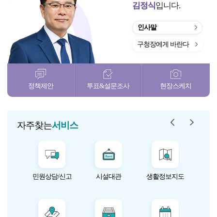
김정식
입니다.
인사말
구청장에게 바란다
정책제안
투표&설문조사
현장스케치
자주찾는 서
자주찾
자주찾는
서비스
민원상담/신고
시설대관
생활정보지도
미
문자