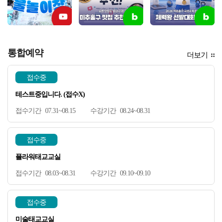
통합예약
더보기
접수중
테스트중입니다. (접수X)
07.31~08.15
08.24~08.31
접수중
플라워태교교실
08.03~08.31
09.10~09.10
접수중
미술태교교실