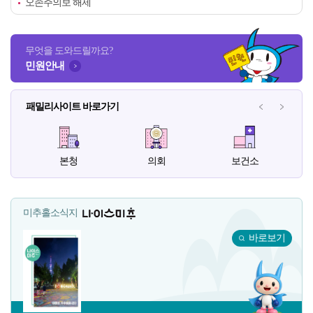
오존주의보 해제
무엇을 도와드릴까요?
민원안내
패밀리사이트 바로가기
패밀리사이
패밀
본청
의회
보건소
미추홀소식지
나이스미추
바로보기