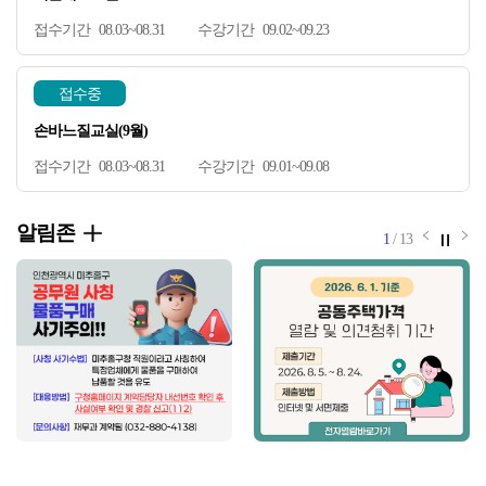
08.03~08.31
09.02~09.23
접수중
손바느질교실(9월)
08.03~08.31
09.01~09.08
알림존
알림존 
정
알
1
/
13