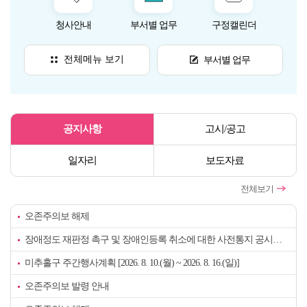
청사안내
부서별 업무
구정캘린더
사전
전체메뉴 보기
부서별 업무
게
공지사항
고시/공고
시
판
일자리
보도자료
전체보기
오존주의보 해제
장애정도 재판정 촉구 및 장애인등록 취소에 대한 사전통지 공시송달 공고
미추홀구 주간행사계획 [2026. 8. 10.(월) ~ 2026. 8. 16.(일)]
오존주의보 발령 안내