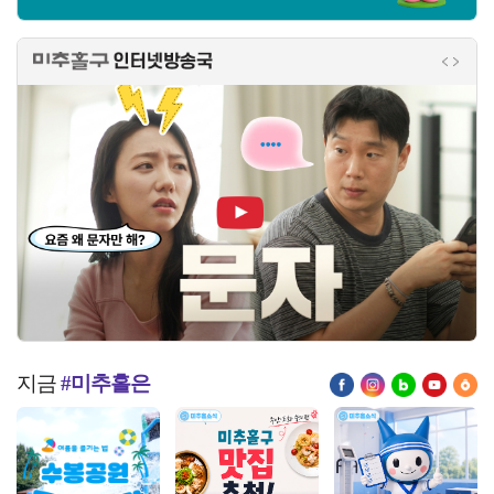
미추홀구 인터넷방송국
인터넷
인터
미추 온 문자 홍보영상
지금
#미추홀은
페이스북
인스타그램
블로그
유튜브
당