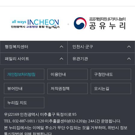
배
너
모
음
행정복지센터
인천시·군구
패밀리 사이트
유관기관
개인정보처리방침
이용안내
구청안내도
뷰어안내
저작권정책
오시는길
누리집 지도
우)22169 인천광역시 미추홀구 독정이로 95
TEL. 032-887-1011 / 120 미추홀콜센터(032-120)는 24시간 운영됩니다.
본 누리집에서는 이메일 주소가 무단 수집되는 것을 거부하며, 위반시 정보
통신망법에 의해 처벌됩니다.