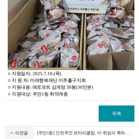
○
지원일자
: 2025.7.10.(
목
)
○
지 원 처
:
미래행복재단 미추홀구지회
○
지원내용
:
레토르트 삼계탕
30
봉
(30
인분
)
○
지원대상
:
주안
1
동 취약계층
목록
이전글
[주안1동] 인천주안 로타리클럽, 이·취임식 축하 쌀화환 1,000kg 기부