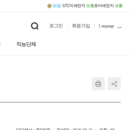
맑음
32℃
미세먼지
보통
초미세먼지
보통
로그인
회원가입
Language
내
직능단체