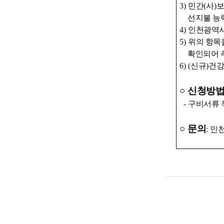
3)
민간
(
사
)
보
선지불 능
4)
인천광역
5)
위의 항목
확인되어 
6) (
신규
)
건강
○
신청방
-
구비서류 
○
문의
:
인