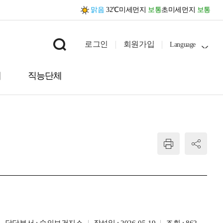
맑음
32℃
미세먼지
보통
초미세먼지
보통
로그인
회원가입
Language
내
직능단체