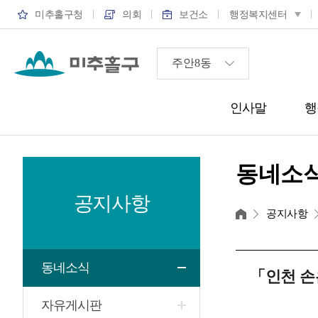
미추홀구청
의회
보건소
행정복지센터
인사말
행
동네소
공지사항
홈
공지사항
동네소식
「인천 손
자유게시판