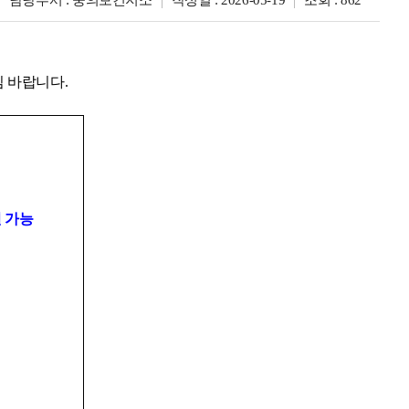
담당부서 : 숭의보건지소
작성일 : 2026-05-19
조회 : 862
심 바랍니다
.
 가능