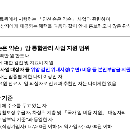
료원에서 시행하는
「
인천 손은 약손
」
사업과 관련하여
상자에게 제공되는 혜택을 다음과 같이 안내
·
홍보하오니 많은 관
손은 약손
」
암 통합관리 사업 지원 범위
백만 원 한도 내
에 대한 검진 및 치료비 지원
사업 대상자 중
위암 검진 위내시경
(
수면
)
비용 등 본인부담금 지원
사는 암종별 제한 나이 이상인 자
원 진료 시 암 의심자로 진료과 추천인 자는 나이제한 없음
 기준
에 주소를 두고 있는 자
생활보장 수급자
,
차상위 계층 및
「
국가 암 비용 지원
」
대상자의
납부액 기준
*
과 동일한 자
 (
직장가입자
) 127,500
원 이하
(
지역가입자
) 60,000
원 이하