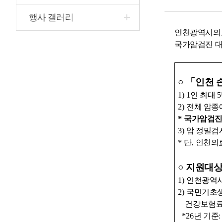
행사 갤러리
인천광역시의
국가암검진 대
○
「
인천 
1) 1
인 최대
5
2)
전체 암종
*
국가암검진
3)
암 정밀검
*
단
,
인천의료
○
지원대상
1)
인천광역시
2)
국민기초
건강보험료 
*26
년 기준
: