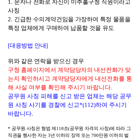
1.
문자나 전화로 자신이 미추홀구청 직원이라고
사칭
2.
긴급한 수의계약건임을 가장하여 특정 물품을
특정 업체에게 구매하여 납품할 것을 유도
[
대응방법 안내
]
위와 같은 연락을 받으신 경우
구청 홈페이지에서 계약담당자의 내선전화가 맞
는지 확인하시고
계약담당자에게 내선전화를 통
해 사실 여부를 확인해 주시기 바랍니다
.
공무원 사칭 피해를 신고 받은 업체는 해당 공무
원 사칭 사기를 경찰에 신고
*(112)
하여 주시기
바랍니다
.
*
공무원 사칭은 형법 제
118
조
(
공무원 자격의 사칭
)
에 따라 그
직권을 행사한 자는
3
년 이하의 징역 또는
700
만원 이하의 벌