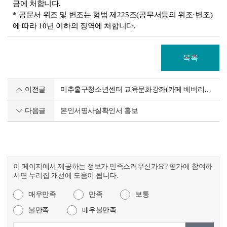
금에 처합니다
.
*
공문서 위조 및 변조는 형법 제
225
조
(
공무서등의 위조
·
변조
)
에 따라
10
년 이하의 징역에 처합니다
.
목록
이전글
미추홀구청소년센터 교육문화강좌(카페 베버리지 마스터 자격증과정) 참가자 모집
다음글
본인서명사실확인서 홍보
이 페이지에서 제공하는 정보가 만족스러우신가요? 평가에 참여하
시면 누리집 개선에 도움이 됩니다.
매우만족
만족
보통
불만족
매우불만족