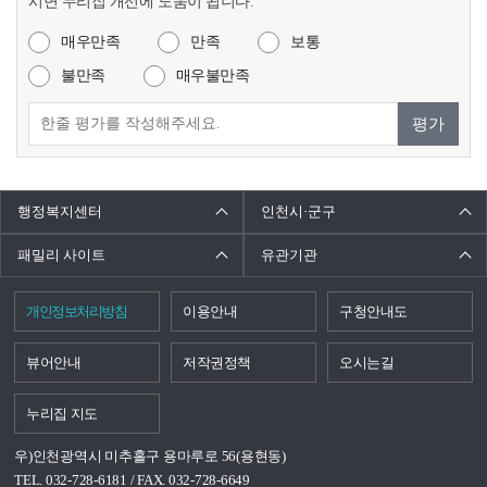
시면 누리집 개선에 도움이 됩니다.
매우만족
만족
보통
불만족
매우불만족
평가
행정복지센터
인천시·군구
패밀리 사이트
유관기관
개인정보처리방침
이용안내
구청안내도
뷰어안내
저작권정책
오시는길
누리집 지도
우)인천광역시 미추홀구 용마루로 56(용현동)
TEL. 032-728-6181 / FAX. 032-728-6649