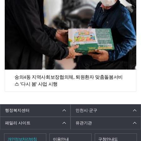
숭의4동 지역사회보장협의체, 퇴원환자 맞춤돌봄서비
스 '다시 봄' 사업 시행
행정복지센터
인천시·군구
패밀리 사이트
유관기관
개인정보처리방침
이용안내
구청안내도