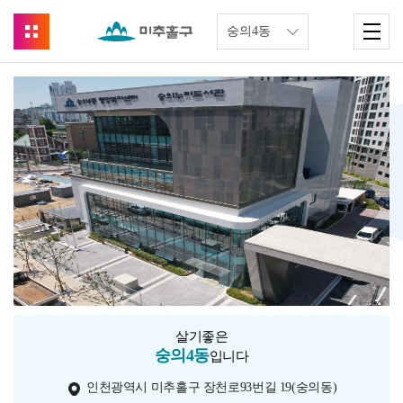
살기좋은
숭의4동
입니다
인천광역시 미추홀구 장천로93번길 19(숭의동)