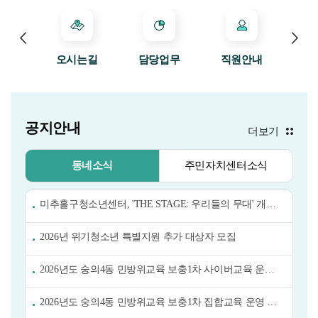
이전
다
소식
오시는길
담당업무
직원안내
민
공지안내
더보기
동네소식
주민자치센터소식
미추홀구청소년센터, 'THE STAGE: 우리들의 무대' 개최 안내
2026년 위기청소년 특별지원 추가 대상자 모집
2026년도 숭의4동 민방위교육 보충1차 사이버교육 운영 안내
2026년도 숭의4동 민방위교육 보충1차 집합교육 운영 안내