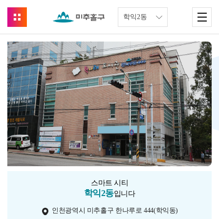
스마트 시티
학익2동
입니다
인천광역시 미추홀구 한나루로 444(학익동)