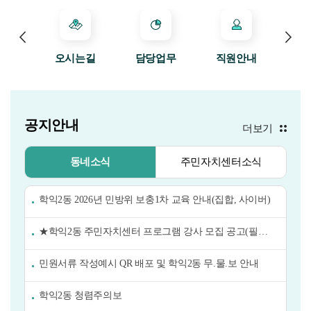
이전
다
소식
오시는길
담당업무
직원안내
민
공지안내
더보기
동네소식
주민자치센터소식
학익2동 2026년 민방위 보충1차 교육 안내(집합, 사이버)
★학익2동 주민자치센터 프로그램 강사 모집 공고(필라테스 1명)★
민원서류 작성예시 QR 배포 및 학익2동 무.물.보 안내
학익2동 청렴주의보