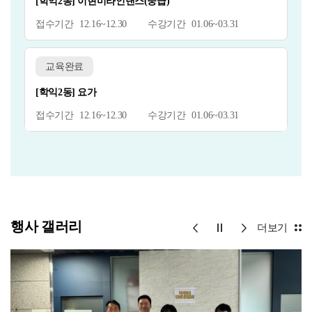
[학익2동] 이현미라인댄스(중급)
12.16~12.30
01.06~03.31
교육완료
[학익2동] 요가
12.16~12.30
01.06~03.31
행사 갤러리
더보기