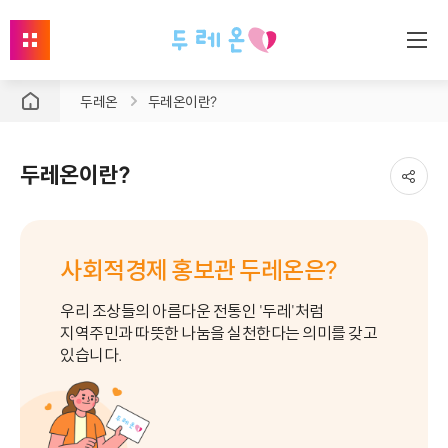
사
이
두레온
두레온이란?
트
맵
열
두레온이란?
기
사회적경제 홍보관 두레온은?
우리 조상들의 아름다운 전통인 '두레'처럼
지역주민과 따뜻한 나눔을 실천한다는 의미를 갖고
있습니다.