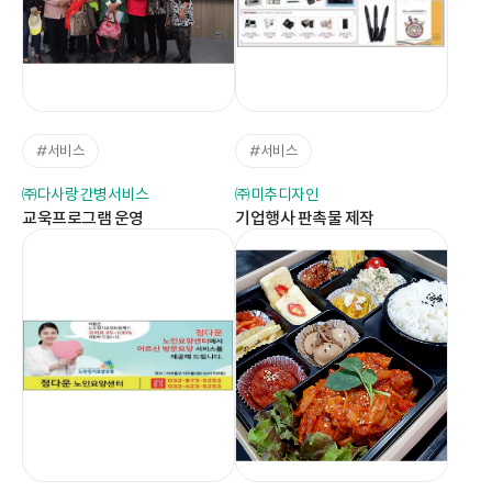
#서비스
#서비스
㈜다사랑 간병서비스
㈜미추디자인
교욱프로그램 운영
기업행사 판촉물 제작