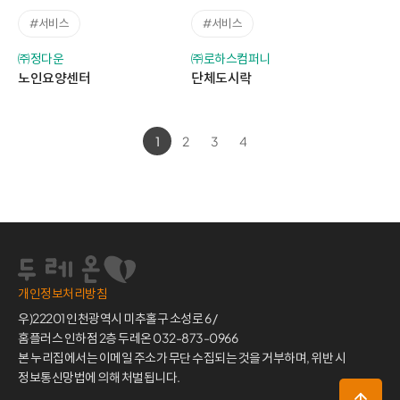
#서비스
#서비스
㈜정다운
㈜로하스컴퍼니
노인요양센터
단체도시락
1
2
3
4
개인정보처리방침
우)22201 인천광역시 미추홀구 소성로 6 /
홈플러스 인하점 2층 두레온 032-873-0966
본 누리집에서는 이메일 주소가 무단 수집되는 것을 거부하며, 위반 시
정보통신망법에 의해 처벌됩니다.