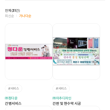
전체 (
31
건)
최신순
가나다순
#서비스
#서비스
㈜정다운
㈜미추디자인
간병서비스
간판 및 현수막 시공