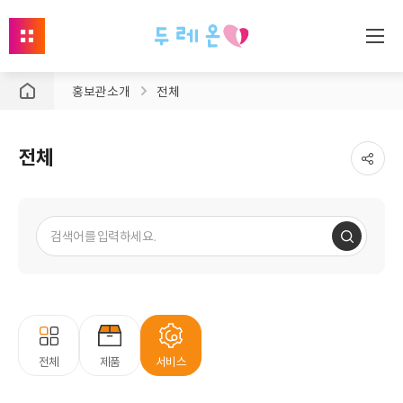
사
이
홍보관 소개
전체
트
맵
열
전체
기
전체
제품
서비스