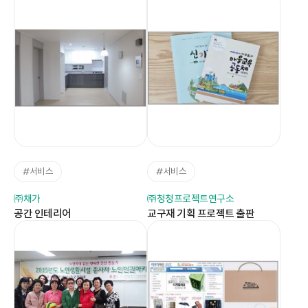
#서비스
#서비스
㈜채가
㈜청청프로젝트연구소
공간 인테리어
교구재 기획 프로젝트 출판