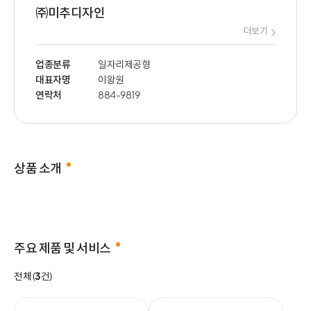
㈜미추디자인
더보기
업종분류
일자리제공형
대표자명
이왕원
연락처
884-9819
상품 소개
주요 제품 및 서비스
전체 (
3
건)