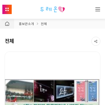
사
이
홍보관 소개
전체
트
맵
열
전체
기