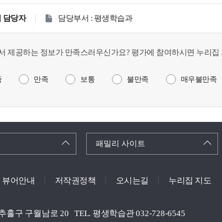
 담당자
담당부서 : 평생학습과
서 제공하는 정보가 만족스러우신가요? 평가에 참여하시면 누리집 
족
만족
보통
불만족
매우불만족
패밀리 사이트
뷰어안내
저작권정책
오시는길
누리집 지도
미추홀구 구월남로 20
TEL. 평생학습관 032-728-6545