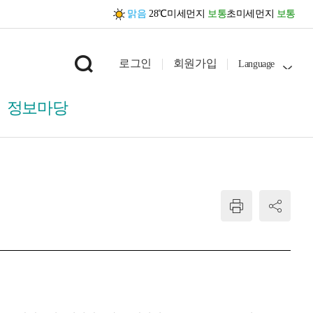
맑음
28℃
미세먼지
보통
초미세먼지
보통
로그인
회원가입
Language
정보마당