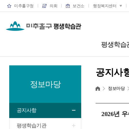
미추홀구청
의회
보건소
행정복지센터
평생학습
공지사
정보마당
홈
정보마당
공지사항
2026년
평생학습기관