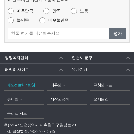
매우만족
만족
보통
불만족
매우불만족
평가
행정복지센터
인천시·군구
패밀리 사이트
유관기관
개인정보처리방침
이용안내
구청안내도
뷰어안내
저작권정책
오시는길
누리집 지도
우)22147 인천광역시 미추홀구 구월남로 20
TEL. 평생학습관 032-728-6545