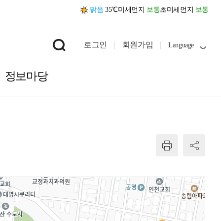
맑음
35℃
미세먼지
보통
초미세먼지
보통
로그인
회원가입
Language
정보마당