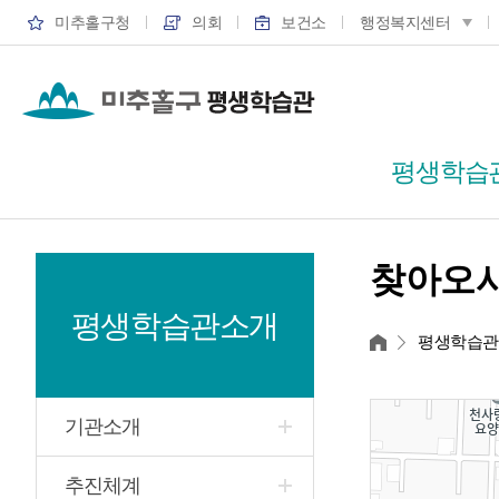
미추홀구청
의회
보건소
행정복지센터
평생학습
찾아오
평생학습관소개
홈
평생학습
기관소개
추진체계