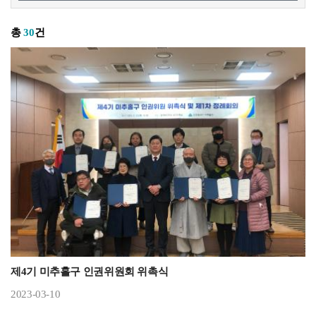
총
30
건
제4기 미추홀구 인권위원회 위촉식
2023-03-10