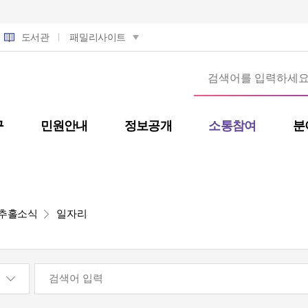
도서관
패밀리사이트
구
민원안내
정보공개
소통참여
분
추홀소식
일자리