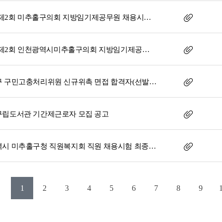
2026년 제2회 미추홀구의회 지방임기제공무원 채용시험 재공고
2026년 제2회 인천광역시미추홀구의회 지방임기제공무원 채용시험 1차 서류전형 합격자 결정 공고
미추홀구 구민고충처리위원 신규위촉 면접 합격자(선발예정자) 공고
립도서관 기간제근로자 모집 공고
인천광역시 미추홀구청 직원복지회 직원 채용시험 최종합격자 결정 공고
1
2
3
4
5
6
7
8
9