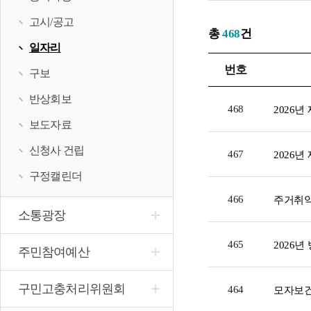
고시/공고
총
468
건
일자리
번호
구보
반상회보
468
보도자료
신청사 건립
467
구정캘린더
466
소통광장
465
주민참여예산
구민고충처리위원회
464
모자보건