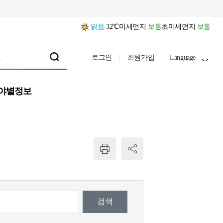
맑음
32℃
미세먼지
보통
초미세먼지
보통
로그인
회원가입
Language
야별정보