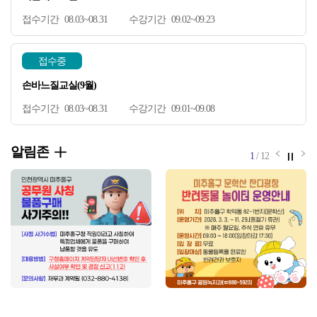
08.03~08.31
09.02~09.23
접수중
손바느질교실(9월)
08.03~08.31
09.01~09.08
알림존
알림존 
정
알
1
/
12