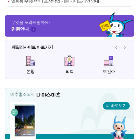
일회용 수송(택배) 포장방법 기준 가이드라인 안내
무엇을 도와드릴까요?
민원안내
패밀리사이트 바로가기
패밀리사이
패밀
본청
의회
보건소
미추홀소식지
나이스미추
바로보기