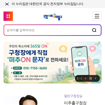
이 누리집은 대한민국 공식 전자정부 누리집입니다.
메
인
배
너
정지
1
/
2
알림존 이전
알림
열린구청장실
미추홀구청장