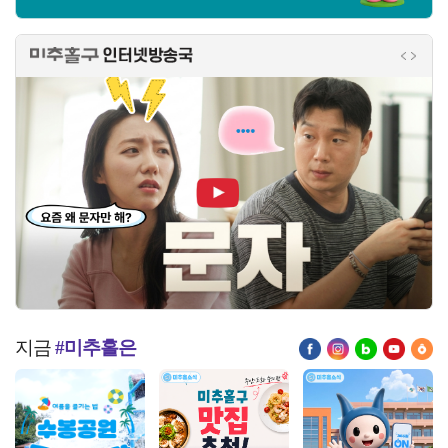
미추홀구 인터넷방송국
인터넷
인터
미추 온 문자 홍보영상
지금
#미추홀은
페이스북
인스타그램
블로그
유튜브
당