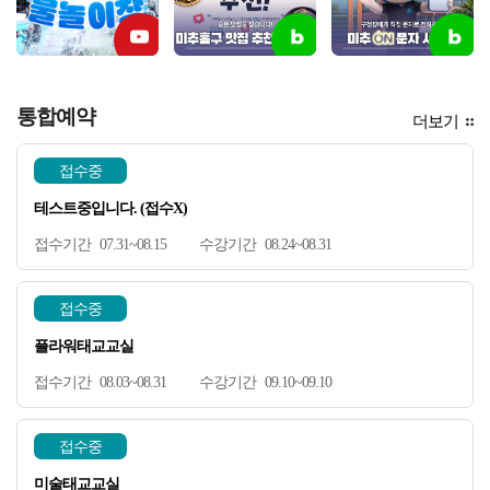
통합예약
더보기
접수중
테스트중입니다. (접수X)
07.31~08.15
08.24~08.31
접수중
플라워태교교실
08.03~08.31
09.10~09.10
접수중
미술태교교실