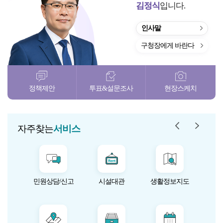
김정식
입니다.
인사말
구청장에게 바란다
정책제안
투표&설문조사
현장스케치
자주찾는 서
자주찾
자주찾는
서비스
민원상담/신고
시설대관
생활정보지도
미
문자