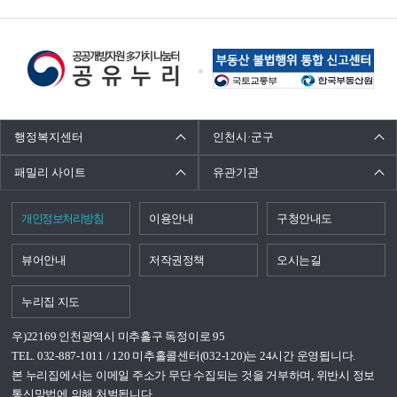
배
너
모
음
행정복지센터
인천시·군구
패밀리 사이트
유관기관
개인정보처리방침
이용안내
구청안내도
뷰어안내
저작권정책
오시는길
누리집 지도
우)22169 인천광역시 미추홀구 독정이로 95
TEL. 032-887-1011 / 120 미추홀콜센터(032-120)는 24시간 운영됩니다.
본 누리집에서는 이메일 주소가 무단 수집되는 것을 거부하며, 위반시 정보
통신망법에 의해 처벌됩니다.