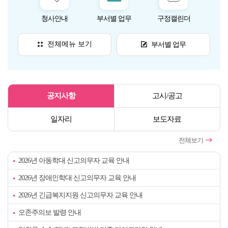
청사안내
부서별 업무
구정캘린더
사전
전체메뉴 보기
부서별 업무
게
공지사항
고시/공고
시
판
일자리
보도자료
전체보기
2026년 아동학대 신고의무자 교육 안내
2026년 장애인학대 신고의무자 교육 안내
2026년 긴급복지지원 신고의무자 교육 안내
오존주의보 발령 안내