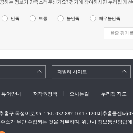
공하는 정보가 만족스러우신가요? 평가에 참여하시면 누리집 개선
만족
보통
불만족
매우불만족
패밀리 사이트
뷰어안내
저작권정책
오시는길
누리집 지도
미추홀구 독정이로 95
TEL. 032-887-1011 / 120 미추홀콜센터
주소가 무단 수집되는 것을 거부하며, 위반시 정보통신망법에