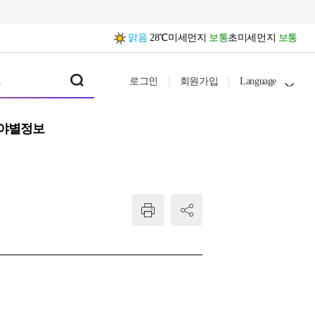
맑음
28℃
미세먼지
보통
초미세먼지
보통
로그인
회원가입
Language
야별정보