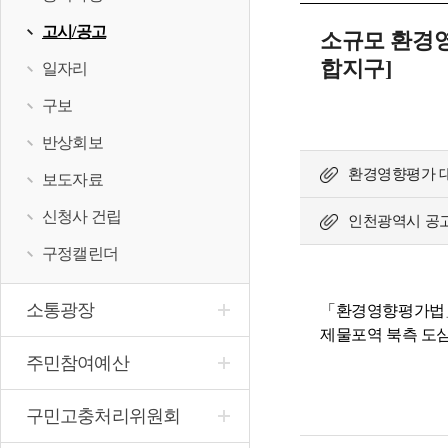
고시/공고
소규모 환경영
합지구]
일자리
구보
반상회보
환경영향평가 대
보도자료
신청사 건립
인천광역시 공고 
구정캘린더
소통광장
「환경영향평가법」제
제물포역 북측 도심
주민참여예산
구민고충처리위원회