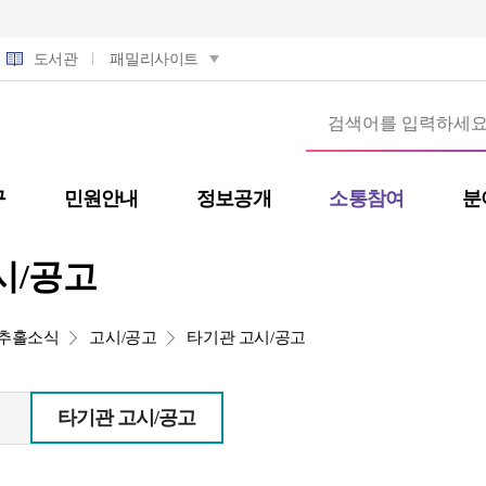
도서관
패밀리사이트
구
민원안내
정보공개
소통참여
분
시/공고
추홀소식
고시/공고
타기관 고시/공고
타기관 고시/공고