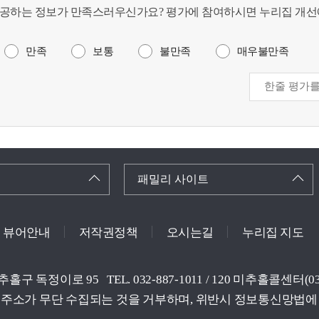
공하는 정보가 만족스러우신가요? 평가에 참여하시면 누리집 개선
만족
보통
불만족
매우불만족
패밀리 사이트
뷰어안내
저작권정책
오시는길
누리집 지도
미추홀구 독정이로 95
TEL. 032-887-1011 / 120 미추홀콜센터
주소가 무단 수집되는 것을 거부하며, 위반시 정보통신망법에