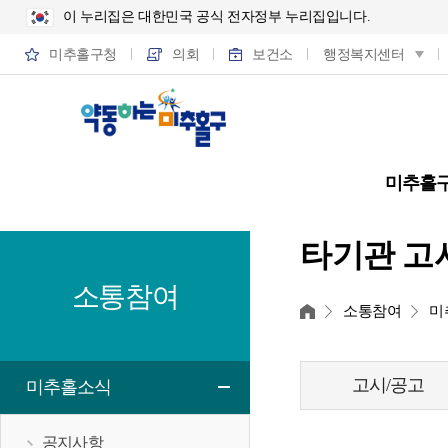
이 누리집은 대한민국 공식 전자정부 누리집입니다.
미추홀구청
의회
보건소
행정복지센터
미추홀
타기관 고
소통참여
홈
소통참여
미
고시/공고
미추홀소식
공지사항