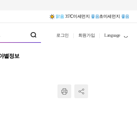
맑음
35℃
미세먼지
좋음
초미세먼지
좋음
로그인
회원가입
Language
야별정보