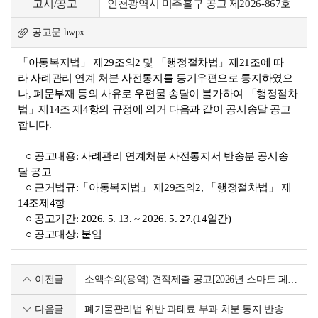
고시/공고
인천광역시 미추홀구 공고 제2026-867호
공고문.hwpx
「아동복지법」 제29조의2 및 「행정절차법」제21조에 따
라 사례관리 연계 처분 사전통지를 등기우편으로 통지하였으
나, 폐문부재 등의 사유로 우편물 송달이 불가하여 「행정절차
법」제14조 제4항의 규정에 의거 다음과 같이 공시송달 공고
합니다.
○ 공고내용: 사례관리 연계처분 사전통지서 반송분 공시송
달 공고
○ 근거법규:「아동복지법」 제29조의2, 「행정절차법」 제
14조제4항
○ 공고기간: 2026. 5. 13. ~ 2026. 5. 27.(14일간)
○ 공고대상: 붙임
이전글
소액수의(용역) 견적제출 공고[2026년 스마트 페트병 무인수거기 운영 용역]
다음글
폐기물관리법 위반 과태료 부과 처분 통지 반송에 따른 공시송달 공고