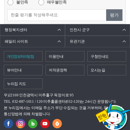
불만족
매우불만족
평가
행정복지센터
인천시·군구
패밀리 사이트
유관기관
개인정보처리방침
이용안내
구청안내도
뷰어안내
저작권정책
오시는길
누리집 지도
우)22169 인천광역시 미추홀구 독정이로 95
TEL. 032-887-1011 / 120 미추홀콜센터(032-120)는 24시간 운영됩니다.
본 누리집에서는 이메일 주소가 무단 수집되는 것을 거부하며, 위반시 정보
통신망법에 의해 처벌됩니다.