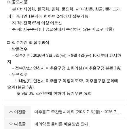
□
공모내용
·
분 야
:
서양화
,
한국화
,
민화
,
문인화
,
서예
(
한문,
한글
,
캘리그라
피
)
※
1
인 1
분과에 한하여 2
점까지 접수가능
·
자 격
:
전국
65
세 이상 어르신
·
주 제
:
자유주제
(타
공모전에서 수상하지 않은 미표구 작품
)
□
접수기간 및 접수방식
·
방문접수
-
접수기간
: 2026년 9월 3일(목) ~ 9월 4일(금
) 10
시부터
17
시까
지
-
접수장소
:
인천시 미추홀구청 소회의실
(
미추홀구청 본관
2
층
)
·
우편접수
-
보내실곳
:
인천시 미추홀구 독정이로
95,
미추홀구청 문화예
술과
(
본관
3
층
)
※ 9월 3
일 소인분에 한하며 등기우편 요함
이전글
미추홀구 주간행사계획 [2026. 7. 6.(월) ~ 2026. 7. 12.(일)]
다음글
폐의약품 올바른 배출방법 안내