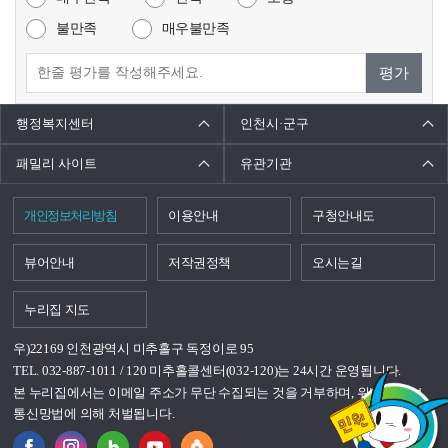
불만족
매우불만족
평가
행정복지센터
인천시·군구
패밀리 사이트
유관기관
개인정보처리방침
이용안내
구청안내도
뷰어안내
저작권정책
오시는길
누리집 지도
우)22169 인천광역시 미추홀구 독정이로 95
TEL. 032-887-1011 / 120 미추홀콜센터(032-120)는 24시간 운영됩니다.
본 누리집에서는 이메일 주소가 무단 수집되는 것을 거부하며, 위반시 정보
통신망법에 의해 처벌됩니다.