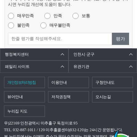
시면 누리집 개선에 도움이 됩니다.
매우만족
만족
보통
불만족
매우불만족
평가
행정복지센터
인천시·군구
패밀리 사이트
유관기관
개인정보처리방침
이용안내
구청안내도
뷰어안내
저작권정책
오시는길
누리집 지도
우)22169 인천광역시 미추홀구 독정이로 95
TEL. 032-887-1011 / 120 미추홀콜센터(032-120)는 24시간 운영됩니다.
본 누리집에서는 이메일 주소가 무단 수집되는 것을 거부하며, 위반시 정보