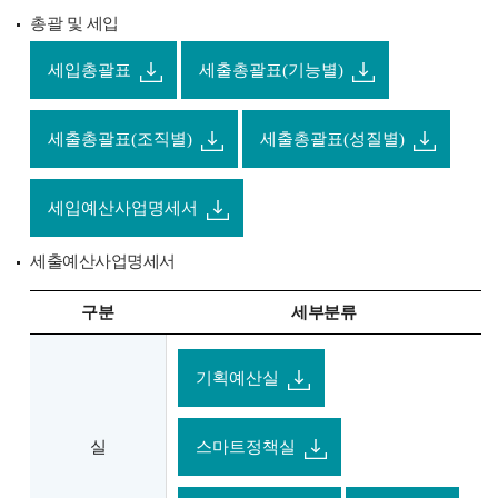
총괄 및 세입
세입총괄표
세출총괄표(기능별)
세출총괄표(조직별)
세출총괄표(성질별)
세입예산사업명세서
세출예산사업명세서
구분
세부분류
기획예산실
실
스마트정책실