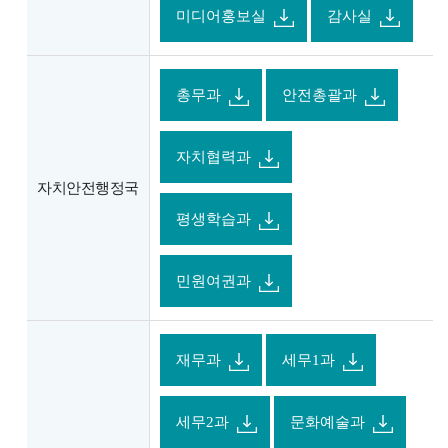
미디어홍보실
감사실
총무과
안전총괄과
자치협력과
자치안전행정국
평생학습과
민원여권과
재무과
세무1과
세무2과
문화예술과