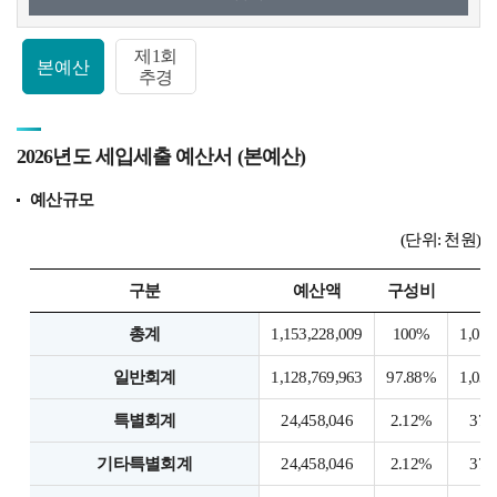
제1회
본예산
추경
2026년도 세입세출 예산서 (본예산)
예산규모
(단위: 천원)
구분
예산액
구성비
총계
1,153,228,009
100%
1,076
일반회계
1,128,769,963
97.88%
1,039
특별회계
24,458,046
2.12%
37,
기타특별회계
24,458,046
2.12%
37,