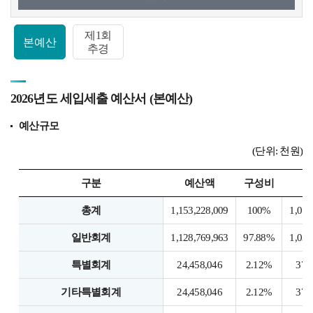
제1회
본예산
추경
2026년도 세입세출 예산서 (본예산)
예산규모
(단위: 천원)
구분
예산액
구성비
총계
1,153,228,009
100%
1,076
일반회계
1,128,769,963
97.88%
1,039
특별회계
24,458,046
2.12%
37,
기타특별회계
24,458,046
2.12%
37,