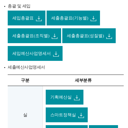
총괄 및 세입
세입총괄표
세출총괄표(기능별)
세출총괄표(조직별)
세출총괄표(성질별)
세입예산사업명세서
세출예산사업명세서
구분
세부분류
기획예산실
실
스마트정책실