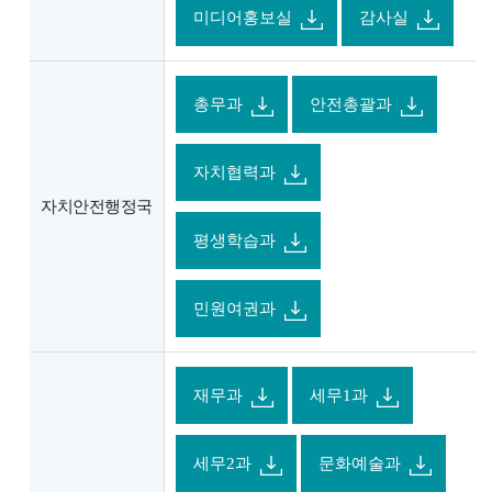
미디어홍보실
감사실
총무과
안전총괄과
자치협력과
자치안전행정국
평생학습과
민원여권과
재무과
세무1과
세무2과
문화예술과