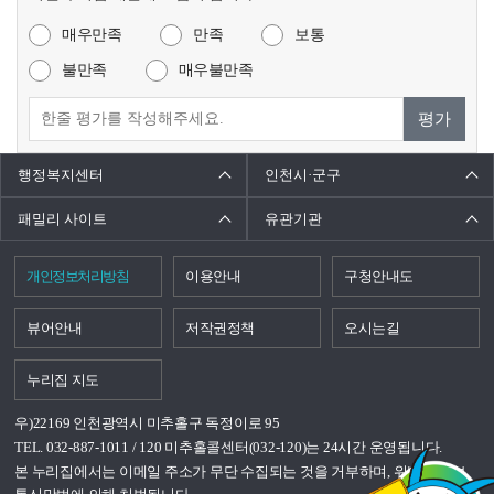
매우만족
만족
보통
불만족
매우불만족
평가
행정복지센터
인천시·군구
패밀리 사이트
유관기관
개인정보처리방침
이용안내
구청안내도
뷰어안내
저작권정책
오시는길
누리집 지도
우)22169 인천광역시 미추홀구 독정이로 95
TEL. 032-887-1011 / 120 미추홀콜센터(032-120)는 24시간 운영됩니다.
본 누리집에서는 이메일 주소가 무단 수집되는 것을 거부하며, 위반시 정보