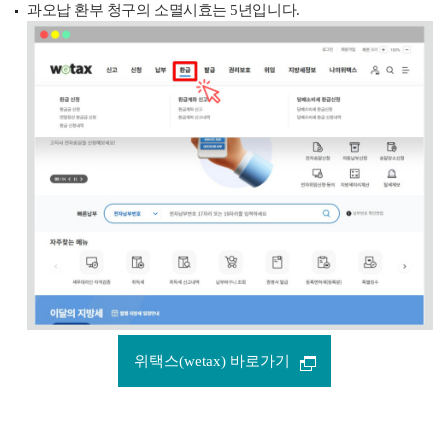
과오납 환부 청구의 소멸시효는 5년입니다.
위택스(wetax) 바로가기