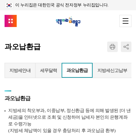
이 누리집은 대한민국 공식 전자정부 누리집입니다.
과오납환급
지방세안내
세무달력
과오납환급
지방세신고납부
과오납환급
지방세의 착오부과, 이중납부, 정산환급 등에 의해 발생된 [더 낸
세금]을 인터넷으로 조회 및 신청하여 납세자 본인의 은행계좌
로 수령가능
(지방세 체납액이 있을 경우 충당처리 후 과오납금 환부)