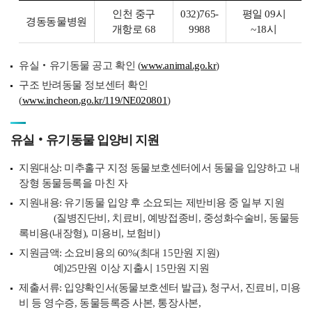
인천 중구
032)765-
평일 09시
경동동물병원
개항로 68
9988
~18시
유실‧유기동물 공고 확인 (
www.animal.go.kr
)
구조 반려동물 정보센터 확인
(
www.incheon.go.kr/119/NE020801
)
유실‧유기동물 입양비 지원
지원대상: 미추홀구 지정 동물보호센터에서 동물을 입양하고 내
장형 동물등록을 마친 자
지원내용: 유기동물 입양 후 소요되는 제반비용 중 일부 지원
(질병진단비, 치료비, 예방접종비, 중성화수술비, 동물등
록비용(내장형), 미용비, 보험비)
지원금액: 소요비용의 60%(최대 15만원 지원)
예)25만원 이상 지출시 15만원 지원
제출서류: 입양확인서(동물보호센터 발급), 청구서, 진료비, 미용
비 등 영수증, 동물등록증 사본, 통장사본,