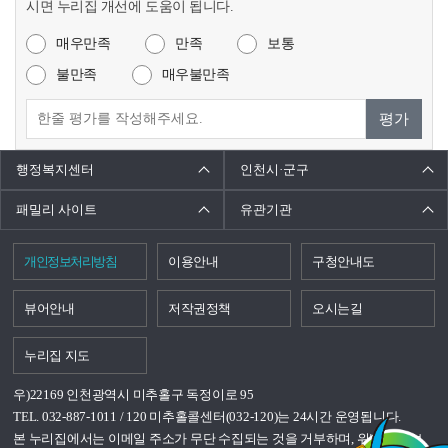
시면 누리집 개선에 도움이 됩니다.
매우만족
만족
보통
불만족
매우불만족
평가
행정복지센터
인천시·군구
패밀리 사이트
유관기관
개인정보처리방침
이용안내
구청안내도
뷰어안내
저작권정책
오시는길
누리집 지도
우)22169 인천광역시 미추홀구 독정이로 95
TEL. 032-887-1011 / 120 미추홀콜센터(032-120)는 24시간 운영됩니다.
본 누리집에서는 이메일 주소가 무단 수집되는 것을 거부하며, 위반시 정보