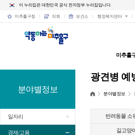
이 누리집은 대한민국 공식 전자정부 누리집입니다.
미추홀구청
의회
보건소
행정복지센터
미추홀
광견병 예
분야별정보
홈
분야별정보
반려동물 소
일자리
길고양이
경제/고용