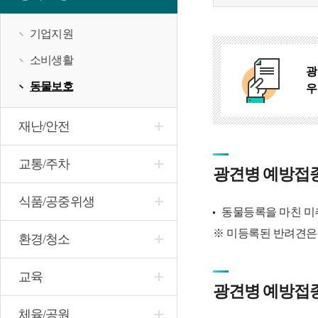
기업지원
소비생활
광
동물보호
우
재난/안전
교통/주차
광견병 예방접
식품/공중위생
동물등록을 마친 미
※ 미등록된 반려견은
환경/청소
교육
광견병 예방접
체육/공원