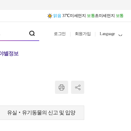
맑음
37℃
미세먼지
보통
초미세먼지
보통
로그인
회원가입
Language
야별정보
유실‧유기동물의 신고 및 입양