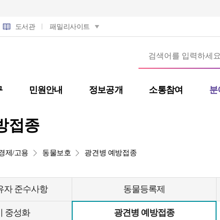
도서관
패밀리사이트
구
민원안내
정보공개
소통참여
분
방접종
경제/고용
동물보호
광견병 예방접종
유자 준수사항
동물등록제
 중성화
광견병 예방접종