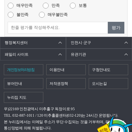
매우만족
만족
보통
불만족
매우불만족
평가
행정복지센터
인천시·군구
패밀리 사이트
유관기관
개인정보처리방침
이용안내
구청안내도
뷰어안내
저작권정책
오시는길
누리집 지도
우)22169 인천광역시 미추홀구 독정이로 95
TEL. 032-887-1011 / 120 미추홀콜센터(032-120)는 24시간 운영됩니다.
본 누리집에서는 이메일 주소가 무단 수집되는 것을 거부하며, 위반시 정보
통신망법에 의해 처벌됩니다.