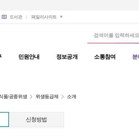
도서관
패밀리사이트
구
민원안내
정보공개
소통참여
분
식품/공중위생
위생등급제
소개
신청방법