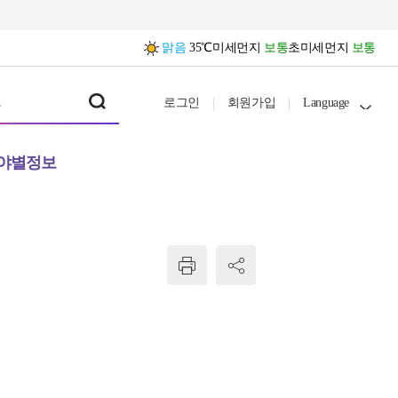
맑음
35℃
미세먼지
보통
초미세먼지
보통
로그인
회원가입
Language
야별정보