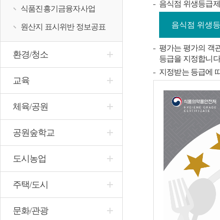
음식점 위생등급제
식품진흥기금융자사업
음식점 위생등
원산지 표시위반 정보공표
평가는 평가의 객관
환경/청소
등급을 지정합니다
지정받는 등급에 따라
교육
체육/공원
공원숲학교
도시농업
주택/도시
문화/관광