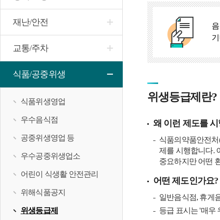
재난/안전
음
기
교통/주차
식품/공중위생
위생등급제란?
식품위생영업
우수음식점
왜 이런 제도를 
공중위생영업 등
식품의약품안전처(이
제를 시행합니다. 
우수공중위생업소
중요하지만 어떤 
어린이 식생활 안전관리
어떤 제도인가요?
위해식품공지
일반음식점, 휴게음
위생등급제
등급 표시는 '매우 