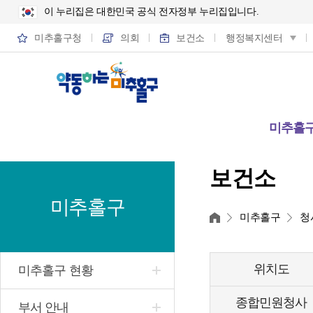
이 누리집은 대한민국 공식 전자정부 누리집입니다.
미추홀구청
의회
보건소
행정복지센터
미추홀
보건소
미추홀구
홈
미추홀구
청
위치도
미추홀구 현황
종합민원청사
부서 안내