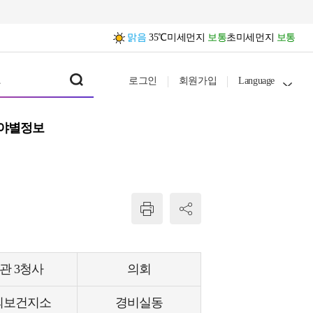
맑음
35℃
미세먼지
보통
초미세먼지
보통
로그인
회원가입
Language
야별정보
관 3청사
의회
의보건지소
경비실동