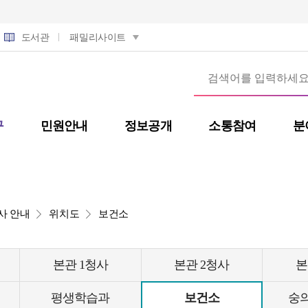
도서관
패밀리사이트
구
민원안내
정보공개
소통참여
분
사 안내
위치도
보건소
본관 1청사
본관 2청사
본
평생학습과
보건소
숭