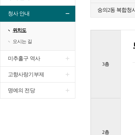
숭의2동 복합청
청사 안내
위치도
오시는 길
미추홀구 역사
3층
고향사랑기부제
명예의 전당
2층