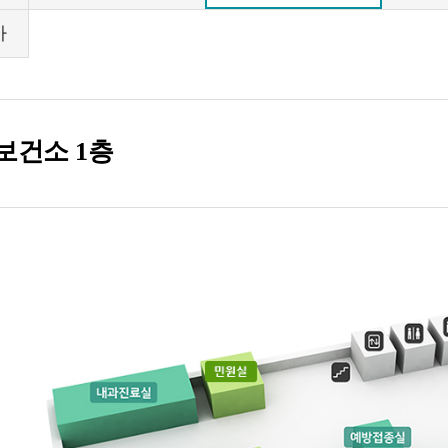
사
보건소 1층