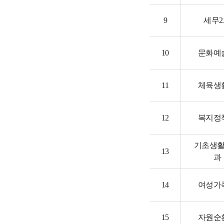
9
세무
10
문화예
11
체육생
12
복지정
기초생
13
과
14
여성가
15
자원순