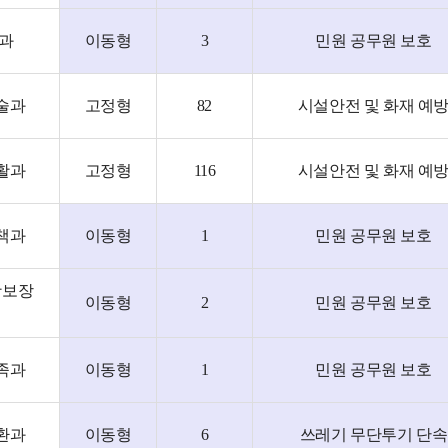
2과
이동형
3
민원 공무원 보호
술과
고정형
82
시설안전 및 화재 예
활과
고정형
116
시설안전 및 화재 예
책과
이동형
1
민원 공무원 보호
활보장
이동형
2
민원 공무원 보호
족과
이동형
1
민원 공무원 보호
환과
이동형
6
쓰레기 무단투기 단속