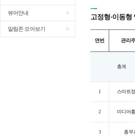
뷰어안내
고정형·이동형
알림존 모아보기
연번
관리
총계
1
스마트
2
미디어
3
총무