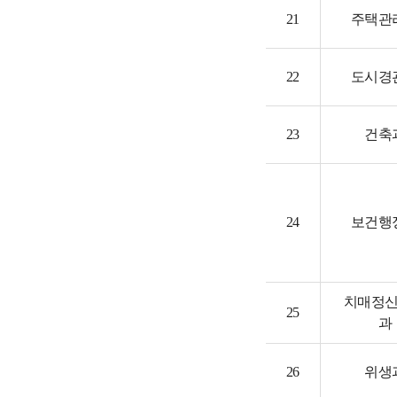
21
주택관
22
도시경
23
건축
24
보건행
치매정
25
과
26
위생