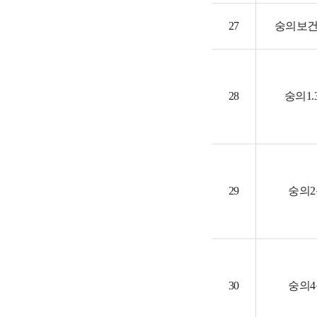
27
숭의보
28
숭의1.
29
숭의
30
숭의