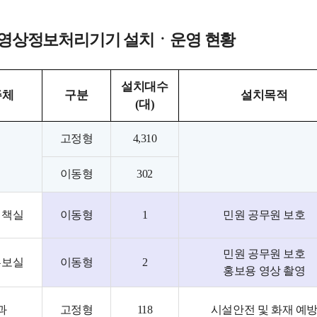
 영상정보처리기기 설치ㆍ운영 현황
설치대수
주체
구분
설치목적
(대)
고정형
4,310
이동형
302
정책실
이동형
1
민원 공무원 보호
민원 공무원 보호
홍보실
이동형
2
홍보용 영상 촬영
과
고정형
118
시설안전 및 화재 예