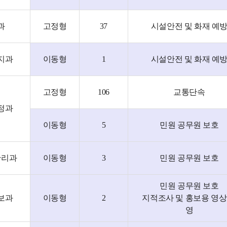
과
고정형
37
시설안전 및 화재 예
지과
이동형
1
시설안전 및 화재 예
고정형
106
교통단속
정과
이동형
5
민원 공무원 보호
관리과
이동형
3
민원 공무원 보호
민원 공무원 보호
보과
이동형
2
지적조사 및 홍보용 영상
영