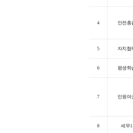
4
안전총
5
자치협
6
평생학
7
민원여
8
세무