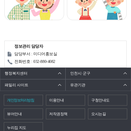
정보관리 담당자
담당부서 : 미디어홍보실
전화번호 : 032-880-4082
행정복지센터
인천시·군구
패밀리 사이트
유관기관
개인정보처리방침
이용안내
구청안내도
뷰어안내
저작권정책
오시는길
누리집 지도