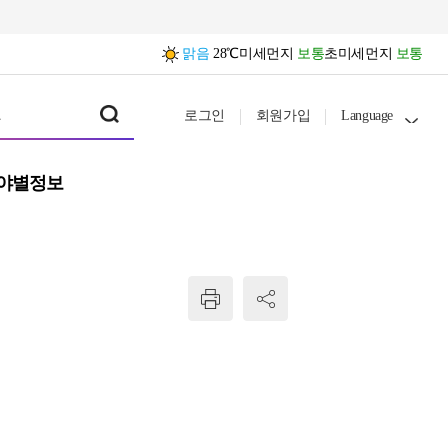
맑음
28℃
미세먼지
보통
초미세먼지
보통
로그인
회원가입
Language
야별정보