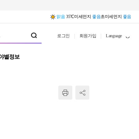
맑음
35℃
미세먼지
좋음
초미세먼지
좋음
로그인
회원가입
Language
야별정보