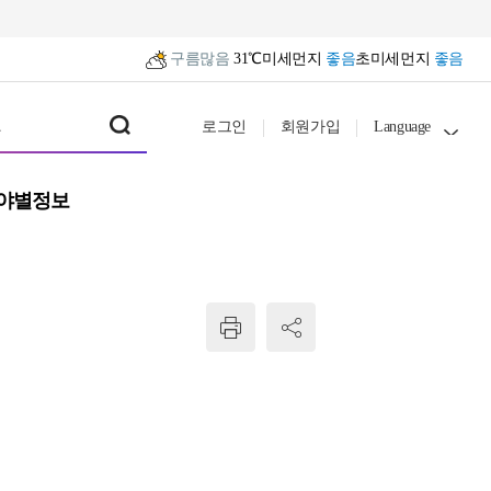
구름많음
31℃
미세먼지
좋음
초미세먼지
좋음
로그인
회원가입
Language
야별정보