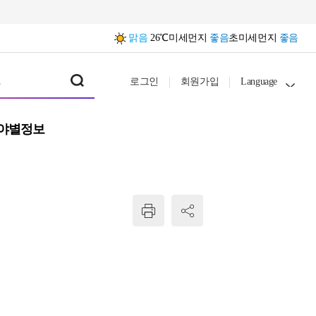
맑음
26℃
미세먼지
좋음
초미세먼지
좋음
로그인
회원가입
Language
야별정보