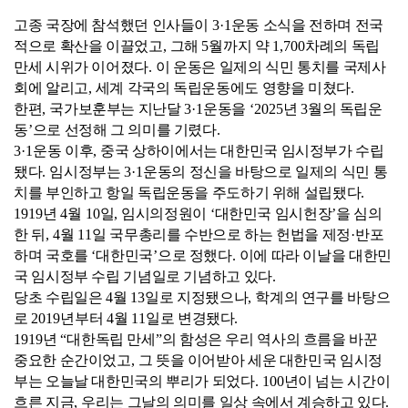
고종 국장에 참석했던 인사들이
3·1
운동 소식을 전하며 전국
적으로 확산을 이끌었고
,
그해
5
월까지 약
1,700
차례의 독립
만세 시위가 이어졌다
.
이 운동은 일제의 식민 통치를 국제사
회에 알리고
,
세계 각국의 독립운동에도 영향을 미쳤다
.
한편
,
국가보훈부는 지난달
3·1
운동을
‘2025
년
3
월의 독립운
동
’
으로 선정해 그 의미를 기렸다
.
3·1
운동 이후
,
중국 상하이에서는 대한민국 임시정부가 수립
됐다
.
임시정부는
3·1
운동의 정신을 바탕으로 일제의 식민 통
치를 부인하고 항일 독립운동을 주도하기 위해 설립됐다
.
1919
년
4
월
10
일
,
임시의정원이
‘
대한민국 임시헌장
’
을 심의
한 뒤
, 4
월
11
일 국무총리를 수반으로 하는 헌법을 제정
·
반포
하며 국호를
‘
대한민국
’
으로 정했다
.
이에 따라 이날을 대한민
국 임시정부 수립 기념일로 기념하고 있다
.
당초 수립일은
4
월
13
일로 지정됐으나
,
학계의 연구를 바탕으
로
2019
년부터
4
월
11
일로 변경됐다
.
1919
년
“
대한독립 만세
”
의 함성은 우리 역사의 흐름을 바꾼
중요한 순간이었고
,
그 뜻을 이어받아 세운 대한민국 임시정
부는 오늘날 대한민국의 뿌리가 되었다
. 100
년이 넘는 시간이
흐른 지금
,
우리는 그날의 의미를 일상 속에서 계승하고 있다
.