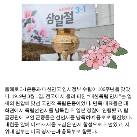
올해로
3·1
운동과 대한민국 임시정부 수립이
106
주년을 맞았
다
. 1919
년
3
월
1
일
,
전국에서 울려 퍼진
“
대한독립 만세
”
는 일
제의 탄압에 맞선 국민적 독립운동이었다
.
민족 대표들은 태
화관에서 독립선언서를 낭독한 뒤 일본 경찰에 연행됐고
,
탑
골공원에 모인 군중들은 선언서를 낭독하며 종로로 행진했다
.
대한문 앞에 이르자 서울 도심은 만세 함성으로 뒤덮였고
,
시
위대 일부는 미국 영사관과 총독부로 향했다
.