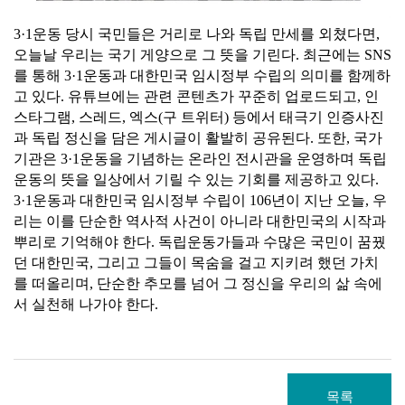
3·1
운동 당시 국민들은 거리로 나와 독립 만세를 외쳤다면
,
오늘날 우리는 국기 게양으로 그 뜻을 기린다
.
최근에는
SNS
를 통해
3·1
운동과 대한민국 임시정부 수립의 의미를 함께하
고 있다
.
유튜브에는 관련 콘텐츠가 꾸준히 업로드되고
,
인
스타그램
,
스레드
,
엑스
(
구 트위터
)
등에서 태극기 인증사진
과 독립 정신을 담은 게시글이 활발히 공유된다
.
또한
,
국가
기관은
3·1
운동을 기념하는 온라인 전시관을 운영하며 독립
운동의 뜻을 일상에서 기릴 수 있는
기회를 제공하고 있다
.
3·1
운동과 대한민국 임시정부
수립이
106
년이 지난 오늘
,
우
리는 이를 단순한 역사적 사건이 아니라 대한민국의 시작과
뿌리로 기억해야 한다
.
독립운동가들과 수많은 국민이 꿈꿨
던 대한민국
,
그리고 그들이 목숨을 걸고 지키려 했던 가치
를 떠올리며
,
단순한 추모를 넘어 그 정신을 우리의 삶 속에
서 실천해 나가야 한다
.
목록