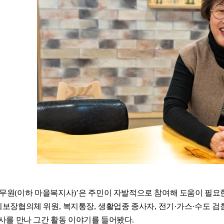
무원
(
이하 마을복지사
)’
은 주민이 자발적으로 참여해 도움이 필요
회보장협의체 위원
,
복지통장
,
생활
업종 종사자
,
전기
·
가스
·
수도 검
사를 만나 그간 활동 이야기를 들어봤다
.