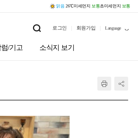
맑음
26℃
미세먼지
보통
초미세먼지
보통
로그인
회원가입
Language
칼럼/기고
소식지 보기