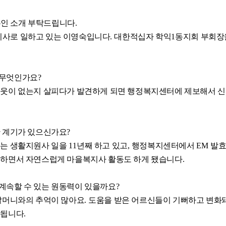
인 소개 부탁드립니다
.
지사로 일하고 있는 이영숙입니다
.
대한적십자 학익
1
동지회 부회장
 무엇인가요
?
이웃이 없는지 살피다가 발견하게 되면 행정복지센터에 제보해서 신
한 계기가 있으신가요
?
돕는 생활지원사 일을
11
년째 하고 있고
,
행정복지센터에서
EM
발
 하면서 자연스럽게 마을복지사 활동도 하게 됐습니다
.
계속할 수 있는 원동력이 있을까요
?
할머니와의 추억이 많아요
.
도움을 받은 어르신들이 기뻐하고 변화돼
람됩니다
.