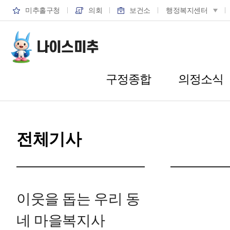
미추홀구청
의회
보건소
행정복지센터
구정종합
의정소식
전체기사
이웃을 돕는 우리 동
네 마을복지사