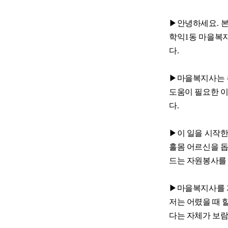
▶안녕하세요
.
본
학익
1
동 마을복
다
.
▶
마을복지사는
도움이 필요한 
다
.
▶
이 일을 시작
홀몸 어르신을 
드는 자원봉사를
▶
마을복지사를 
저는 어렸을 때 
다는 자체가 보