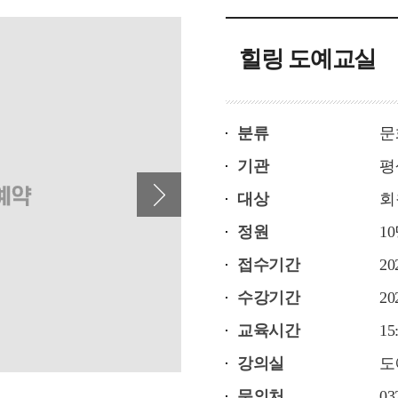
힐링 도예교실
분류
문
기관
평
다음 배너
대상
회
정원
1
접수기간
20
수강기간
20
교육시간
15
강의실
도
문의처
03