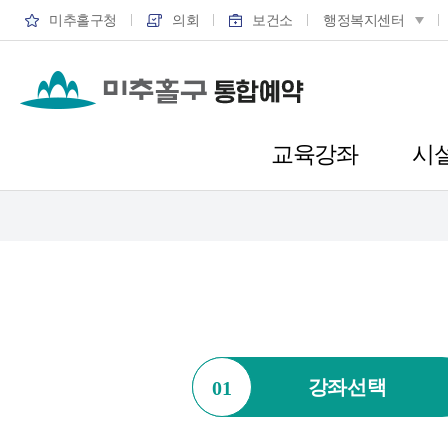
미추홀구청
의회
보건소
행정복지센터
교육강좌
시
강좌선택
01