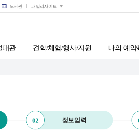
도서관
패밀리사이트
설대관
견학/체험/행사/지원
나의 예약
정보입력
02