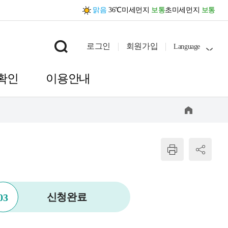
맑음
36℃
미세먼지
보통
초미세먼지
보통
로그인
회원가입
Language
확인
이용안내
홈
신청완료
03