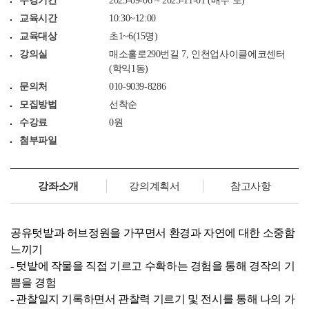
수강기간
2025-09-06 ~ 2025-11-01 (매주 토)
교육시간
10:30~12:00
교육대상
초1~6(15명)
강의실
매소홀로290번길 7, 인천업사이클에코센터
(학익1동)
문의처
010-9039-8286
모집방법
선착순
수강료
0원
첨부파일
강좌소개
강의계획서
참고사항
공유텃밭과 허브정원을 가꾸면서 환경과 자연에 대한 소중함
느끼기
- 텃밭에 작물을 직접 기르고 수확하는 경험을 통해 경작의 기
쁨을 경험
- 관찰일지 기록하면서 관찰력 기르기 및 전시를 통해 나의 가