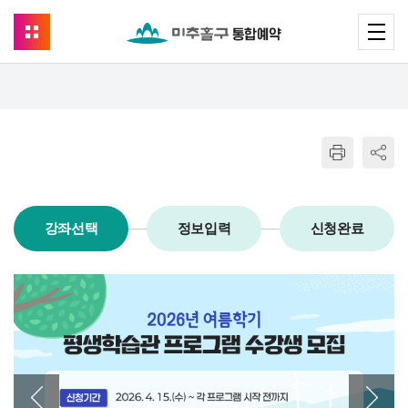
강좌선택
정보입력
신청완료
이전 배너
다