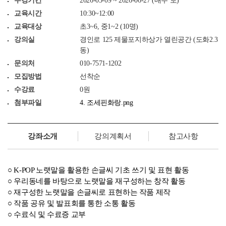
수강기간
2026-05-09 ~ 2026-06-27 (매주 토)
교육시간
10:30~12:00
교육대상
초3~6, 중1~2 (10명)
강의실
경인로 125 제물포지하상가 열린공간 (도화2.3
동)
문의처
010-7571-1202
모집방법
선착순
수강료
0원
첨부파일
4. 조세핀화랑.png
강좌소개
강의계획서
참고사항
○ K-POP 노랫말을 활용한 손글씨 기초 쓰기 및 표현 활동
○ 우리동네를 바탕으로 노랫말을 재구성하는 창작 활동
○ 재구성한 노랫말을 손글씨로 표현하는 작품 제작
○ 작품 공유 및 발표회를 통한 소통 활동
○ 수료식 및 수료증 교부